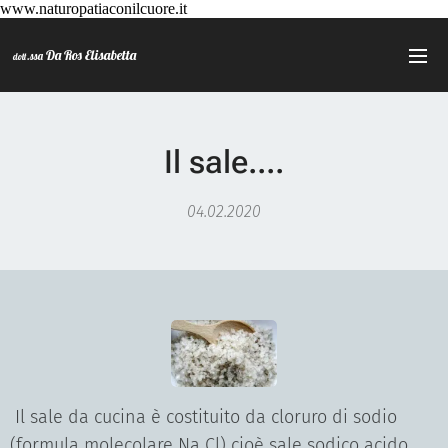
www.naturopatiaconilcuore.it
Da Ros Elisabetta
.ssa
dott
Il sale....
04.02.2020
Il sale da cucina è costituito da cloruro di sodio
(formula molecolare Na Cl) cioè sale sodico acido