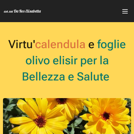
Da Ros Elisabetta
.ssa
dott
Virtu'
calendula
e
foglie
olivo elisir per la
Bellezza e Salute