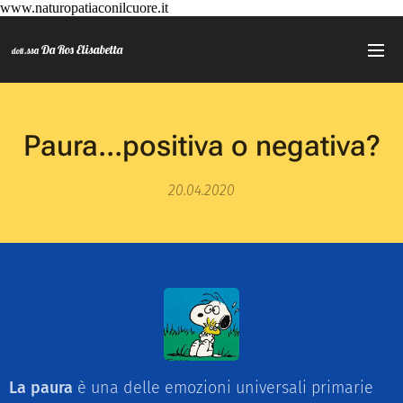
www.naturopatiaconilcuore.it
Da Ros Elisabetta
.ssa
dott
Paura...positiva o negativa?
20.04.2020
La paura
è una delle emozioni universali primarie