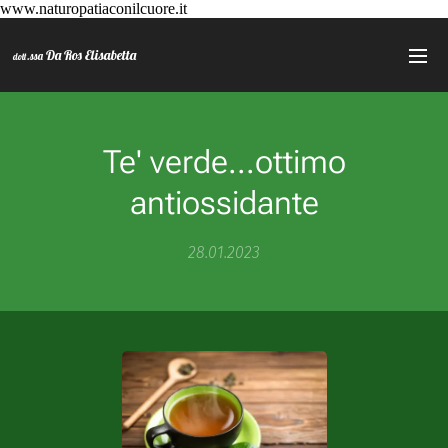
www.naturopatiaconilcuore.it
Da Ros Elisabetta
.ssa
dott
Te' verde...ottimo
antiossidante
28.01.2023