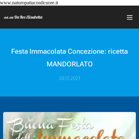
www.naturopatiaconilcuore.it
Da Ros Elisabetta
.ssa
dott
Festa Immacolata Concezione: ricetta
MANDORLATO
08.12.2021