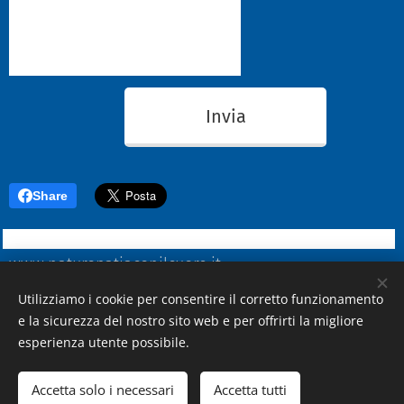
Invia
Share
www.naturopatiaconilcuore.it
Utilizziamo i cookie per consentire il corretto funzionamento
e la sicurezza del nostro sito web e per offrirti la migliore
esperienza utente possibile.
NUTRIZIONE e NATUROPATIA con il Cuore - dott.ssa Da Ros Elisabetta - a
Vittorio Veneto (tv) via C. Colombo n. 3 - tel.
Accetta solo i necessari
Accetta tutti
3488224995