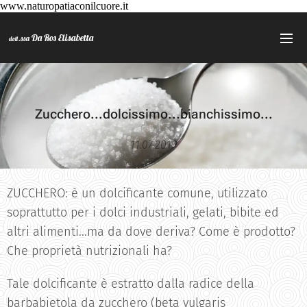
www.naturopatiaconilcuore.it
Da Ros Elisabetta
.ssa
dott
Zucchero...dolcissimo...bianchissimo...
11.07.2019
ZUCCHERO: è un dolcificante comune, utilizzato
soprattutto per i dolci industriali, gelati, bibite ed
altri alimenti...ma da dove deriva? Come è prodotto?
Che proprietà nutrizionali ha?
Tale dolcificante è estratto dalla radice della
barbabietola da zucchero (beta vulgaris